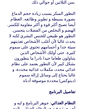
سن الثلاثين أو حوالي ذلك.
التطور المبكر يسبب زيادة حجم الدماغ
بصورة بسيطة و تطوير وظائفه. العظام
أيضا تصبح أكثر قوة و أكثر مقاومة للكسر.
الهضم و التخلص من الفضلات يتحسن.
التطور هو طبيعي للجنس البشري لكنه لا
يحدث غالبا لأن أغلب الأشخاص تغذيتهم
سيئة جدا و أجسامهم تحتوي على سموم
كثيرة. حتى أولئك الأشخاص الذين
يتناولون طعاما جيدا نادرا ما يتطورون
بشكل كبير لأن التطور يعتمد على نظام
غذائي محدد، مكملات غذائية محددة، و
غالبا يحتاج إلى وسائل إزالة سموم
(ديتوكس) محددة موصوفة أدناه
تفاصيل البرنامج
النظام الغذائي
: جوهر البرنامج و لبه و
أهم جزئية فيه هو النظام الغذائي. الذي