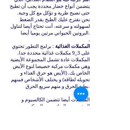
يتضمن أنواع خضار محددة يجب أن تطبخ
حتى تصبح طرية و تؤكل مع كل وجبة.
نحن نقترح عليك الطبخ بقدر الضغط
لسهولته و سرعته. أنت تحتاج أيضا لتناول
البروتين الحيواني مرتين يوميا أيضا.
.
المكملات الغذائية
: برامج التطور تحتوي
على 3_9 مكملات غذائية محددة جدا.
المكملات عادة تشمل المجموعة الأيضية
وهي مكملات مركبة خصيصا لنوع الأيض
الخاص بك. (الأيض هو حرق الغذاء و
تحويله لطاقة) و يختلف الأشخاص فمنهم
بطئ الحرق و منهم سريع الحرق.
المكملات أيضا تتضمن الكالسيوم و
المغنيسيوم الزنك و من الممكن بعض
المعادن الأخرى (في صورهم المتاحة
حيويا للجسم للإستفادة منها)، إنزيمات
هاضمة، طحلب الكيلب، الجلايسين ثلاثي