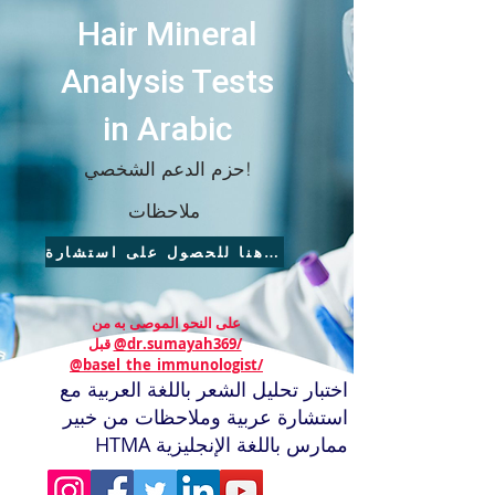
Hair Mineral
Analysis Tests
in Arabic
حزم الدعم الشخصي!
ملاحظات
انقر هنا للحصول على استشارة
على النحو الموصى به من
@dr.sumayah369/
قبل
@basel_the_immunologist/
اختبار تحليل الشعر باللغة العربية مع
استشارة عربية وملاحظات من خبير
HTMA ممارس باللغة الإنجليزية