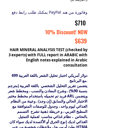
يمكنك طلب رابط دفع PayPal وفاتورة من هند
$710
10% Discount! NOW
$639
HAIR MINERAL ANALYSIS TEST (checked by
3 experts) with FULL report in ARABIC with
English notes explained in Arabic
consultation
699 دولار أمريكي اختبار تحليل الشعر باللغة العربية
مع البرنامج.
يتضمن تقرير التحليل الشخصي باللغة العربية (مترجم
بنسبة 90%) ، وشرح المعادن والنسب ، ومخطط شعر
فريد تم تحميله باستخدام مخطط مختبر ARL ويتضمن
الاختبار الحالي والسابق (إن وجد) ، وعينة من النظام
الغذائي ليوم واحد ، وجدول للوصفات المتوافقة مع
المطبخ العربي ، و خريطة ذهنية تشرح التسمم
بالنحاس ، نظام غذائي مناسب لعملية التمثيل
الغذائي لديك (نوع الحرق أو الأكسدة لديك سواء كان
بطئ أو سريع) ، ملاحظات شخصية من خبير HTMA