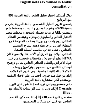
Engli
sh notes explained in Arabic
consultation
899 دولار أمريكي اختبار تحليل الشعر باللغة العربية
مع البرنامج.
يتضمن تقرير التحليل الشخصي باللغة العربية (مترجم
بنسبة 90%) ، وشرح المعادن والنسب ، ومخطط شعر
فريد تم تحميله باستخدام مخطط مختبر ARL ويتضمن
الاختبار الحالي والسابق (إن وجد) ، وعينة من النظام
الغذائي ليوم واحد ، وجدول للوصفات المتوافقة مع
المطبخ العربي ، و خريطة ذهنية تشرح التسمم
بالنحاس ، نظام غذائي مناسب لعملية التمثيل
الغذائي لديك (نوع الحرق أو الأكسدة لديك سواء كان
بطئ أو سريع) ، ملاحظات شخصية من خبير HTMA
حول الأعراض والنظام الغذائي الخاص بك ، و ترشيح
لوسائل للتخلص من السموم (ديتوكس) و وصف
المكملات الغذائية المناسبة . يتم تقديم المكملات
إليك من قبل هند خيري ، أخصائي علم الأحياء الدقيقة
وستقدم لكم استشارة باللغة العربية.
دعم مستمر ومجاني فريد لمدة 6 أشهر على البريد
الإلكتروني أو على الواتساب للأسئلة مع Cressida
Elias .
ستحصل على خصم 10٪ إذا إستخدمت كود الخصم
الخاص من قبل أحد شركائنا المعتمدين